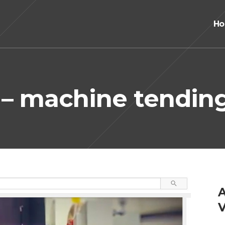
H
– machine tendin
A
V