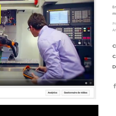
E
m
Pr
Ar
C
C
D