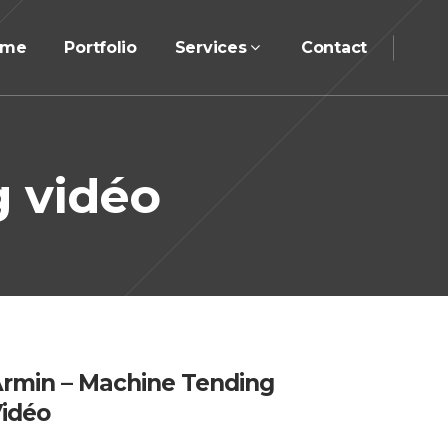
ome
Portfolio
Services
Contact
g vidéo
rmin – Machine Tending
idéo