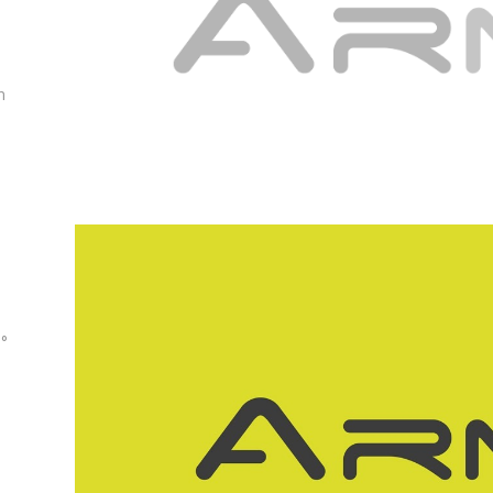
n
a
0°